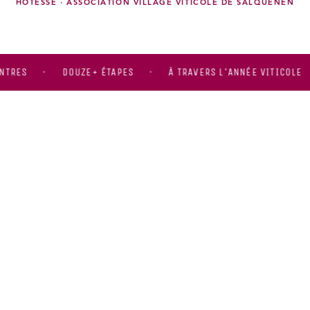
HÔTESSE · ASSOCIATION VILLAGE VITICOLE DE SALQUENEN
DOUZE+ ÉTAPES
À TRAVERS L'ANNÉE VITICOLE