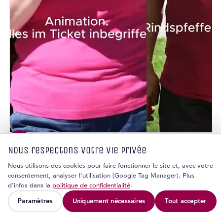
Nous respectons votre vie privée
Nous utilisons des cookies pour faire fonctionner le site et, avec votre
consentement, analyser l'utilisation (Google Tag Manager). Plus
d'infos dans la
politique de confidentialité
.
Paramètres
Uniquement nécessaires
Tout accepter
Douze+ étapes.