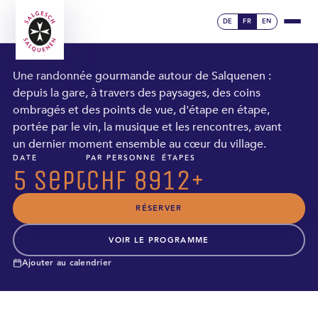
WEINHERBST · SALGESCH · 5.9.2026 · TICKETS ·
CHF 89
DE
FR
EN
automne
5
du vin
sept
Une randonnée gourmande autour de Salquenen :
2026
depuis la gare, à travers des paysages, des coins
ombragés et des points de vue, d'étape en étape,
portée par le vin, la musique et les rencontres, avant
un dernier moment ensemble au cœur du village.
DATE
PAR PERSONNE
ÉTAPES
5 sept
CHF 89
12+
RÉSERVER
VOIR LE PROGRAMME
Ajouter au calendrier