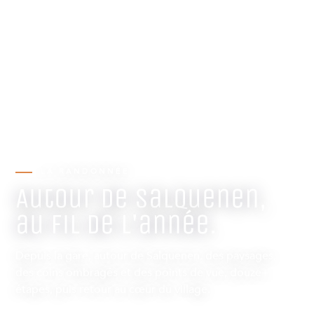
LA RANDONNÉE
Autour de Salquenen,
au fil de l'année.
Depuis la gare, autour de Salquenen, des paysages,
des coins ombragés et des points de vue, douze+
étapes, puis retour au cœur du village.